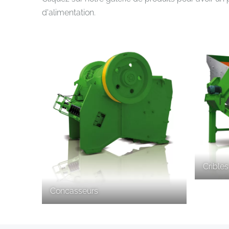
d'alimentation.
Cribles
Concasseurs