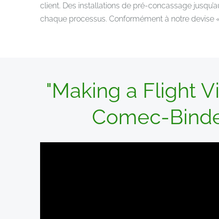
client. Des installations de pré-concassage jusqu
chaque processus. Conformément à notre devise « e
"Making a Flight V
Comec-Binder