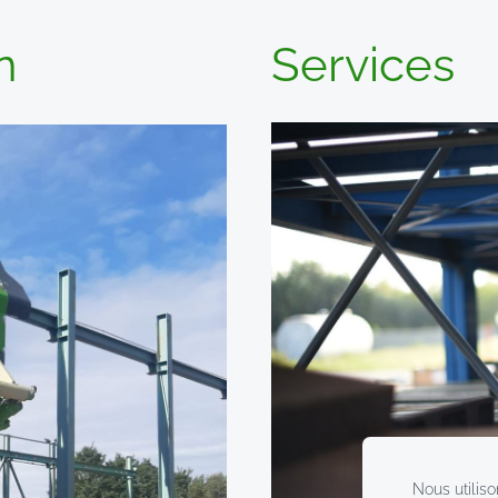
n
S
ervices
Nous utiliso