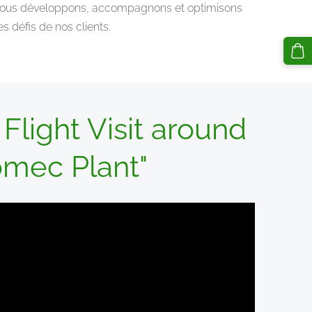
ur. Nous développons, accompagnons et optimisons
 défis de nos clients.
Flight Visit around
mec Plant"