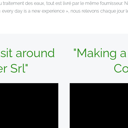
’au traitement des eaux, tout est livré par le même fournisse
very day is a new experience », nous relevons chaque jour les
isit around
"Making a 
 Srl"
Co