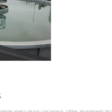
s
n premier aperçu de nos concasseurs, cribles, équipements de 