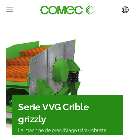
Serie VVG Crible
grizzly
La machine de précriblage ultra-robuste