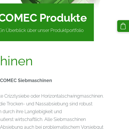
COMEC Produkte
Ein Überblick über unser Produktportfolio
hinen
g – COMEC Siebmaschinen
te Crizzlysiebe oder Horizontalschwingmaschinen.
ie Trocken- und Nassabsiebung sind robust
h durch ihre Langlebigkeit und
ußerst wirtschaftlich. Alle Siebmaschinen
e Absiebung auch bei problematischem Vorsiebgut