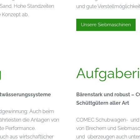
s Sand. Hohe Standzeiten
und gute Verstellmöglichke
e Konzept ab.
Unsere Siebmaschinen
g
Aufgaber
Entwässerungssysteme
Bärenstark und robust – 
Schüttgütern aller Art
andgewinnung: Auch beim
rleisten die Anlagen von
COMEC Schubwagen- und Sc
te Performance.
von Brechern und Siebmaschi
ch aus wirtschaftlicher
und überzeugen auch unter