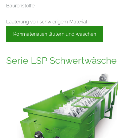
Baurohstoffe
Läuterung von schwierigem Material
Rohmaterialien läutern und waschen
Serie LSP Schwertwäsche