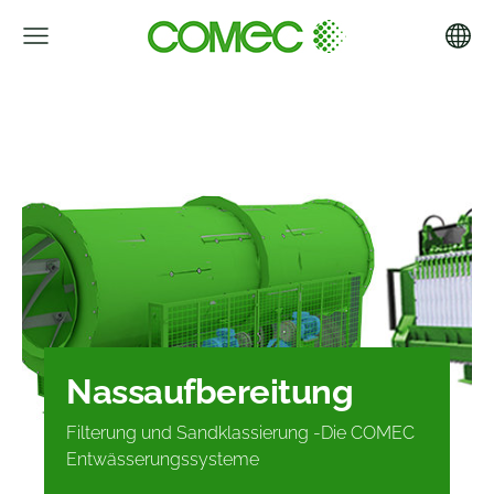
Nassaufbereitung
Filterung und Sandklassierung -
Die COMEC
Entwässerungssysteme